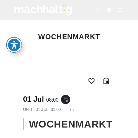
Hauptm
Suchen
Weitere Infor
WOCHENMARKT
favorite_border
01 Jul
08:00
event_repeat
UNTIL
01 JUL, 01:00
7h
WOCHENMARKT