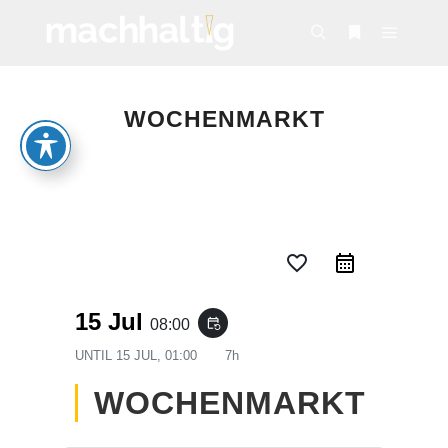
Hauptm
Suchen
Weitere Infor
WOCHENMARKT
favorite_border
15 Jul
08:00
event_repeat
UNTIL
15 JUL, 01:00
7h
WOCHENMARKT